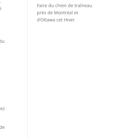
.
Faire du chien de traîneau
e
près de Montréal et
d’Ottawa cet Hiver
 du
e
e
rez
 de
e