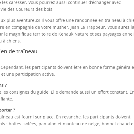
e les caresser. Vous pourrez aussi continuer d’échanger avec
 vie des Coureurs des bois.
aux plus aventureux! Il vous offre une randonnée en traineau à chi
ire en compagnie de votre musher, Jean Le Trappeur. Vous aurez l
r le magnifique territoire de Kenauk Nature et ses paysages ennei
u à chiens.
hien de traîneau
 Cependant, les participants doivent être en bonne forme générale
t une participation active.
ns ?
re les consignes du guide. Elle demande aussi un effort constant. E
ifiante.
porter ?
aîneau est fourni sur place. En revanche, les participants doivent
ois : bottes isolées, pantalon et manteau de neige, bonnet chaud e