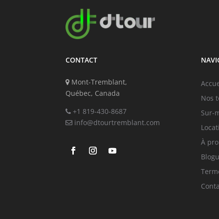
CONTACT
NAVI
Mont-Tremblant,
Accue
Québec, Canada
Nos t
+1 819-430-8687
Sur-
info@dtourtremblant.com
Locat
À pr
Blog
Terme
Conta