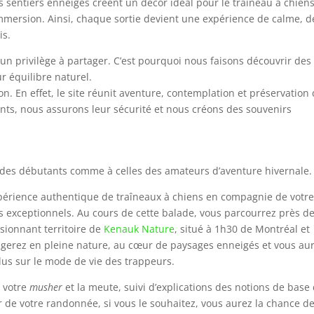
les sentiers enneigés créent un décor idéal pour le traîneau à chiens
immersion. Ainsi, chaque sortie devient une expérience de calme, d
is.
t un privilège à partager. C’est pourquoi nous faisons découvrir des
ur équilibre naturel.
n. En effet, le site réunit aventure, contemplation et préservation
ts, nous assurons leur sécurité et nous créons des souvenirs
 des débutants comme à celles des amateurs d’aventure hivernale.
périence authentique de traîneaux à chiens en compagnie de votr
s exceptionnels. Au cours de cette balade, vous parcourrez près d
sionnant territoire de
Kenauk Nature
, situé à 1h30 de Montréal et
gerez en pleine nature, au cœur de paysages enneigés et vous au
us sur le mode de vie des trappeurs.
c votre
musher
et la meute, suivi d’explications des notions de base
 de votre randonnée, si vous le souhaitez, vous aurez la chance d