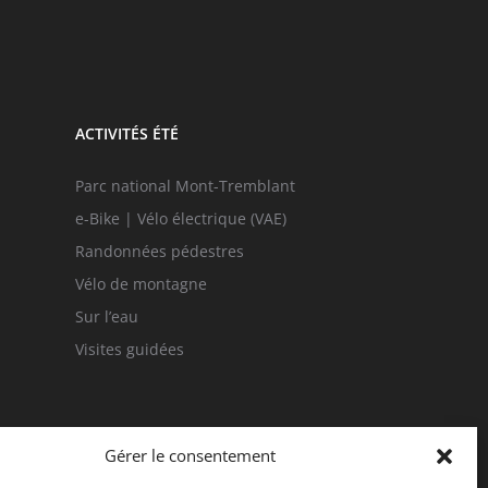
ACTIVITÉS ÉTÉ
Parc national Mont-Tremblant
e-Bike | Vélo électrique (VAE)
Randonnées pédestres
Vélo de montagne
Sur l’eau
Visites guidées
Gérer le consentement