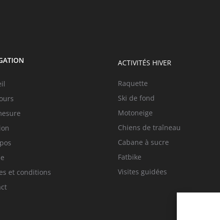
GATION
ACTIVITÉS HIVER
Raquette
il
Ski de fond
ours
Motoneige
mesure
Chiens de traîneau
ion
Cabane à sucre
opos
Fatbike
ue
Visites guidées
s et conditions
ct