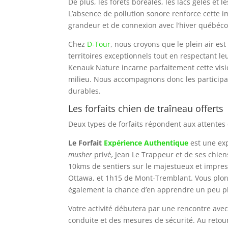
De plus, les forêts boréales, les lacs gelés et 
L’absence de pollution sonore renforce cette 
grandeur et de connexion avec l’hiver québéco
Chez
D-Tour
, nous croyons que le plein air es
territoires exceptionnels tout en respectant le
Kenauk Nature incarne parfaitement cette visio
milieu. Nous accompagnons donc les participan
durables.
Les forfaits chien de traîneau offerts
Deux types de forfaits répondent aux attentes
Le Forfait
Expérience Authentique
est une ex
musher
privé
,
Jean Le Trappeur et de ses chien
10kms de sentiers sur le majestueux et impres
Ottawa, et 1h15 de Mont-Tremblant. Vous plon
également la chance d’en apprendre un peu pl
Votre activité débutera par une rencontre ave
conduite et des mesures de sécurité. Au retour