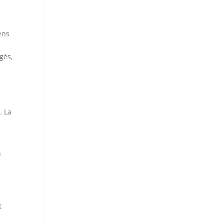
ens
a
gés,
. La
n
t