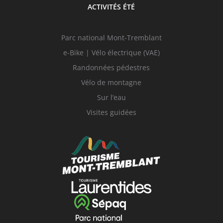
ACTIVITÉS ÉTÉ
Parc national Mont-Tremblant
e-Bike | Vélo électrique (VAE)
Randonnées pédestres
Vélo de montagne
Sur l’eau
Visites guidées