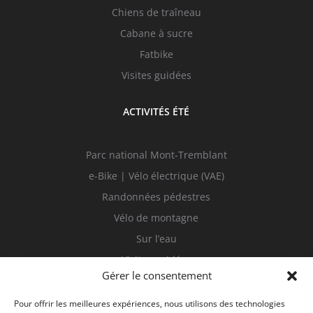
Chiens de traîneau
Cabane à sucre
Fatbike
Visites guidées
ACTIVITÉS ÉTÉ
Parc national Mont-Tremblant
e-Bike | Vélo électrique (VAE)
Randonnées pédestres
Vélo de montagne
Sur l’eau
Visites guidées
Gérer le consentement
Pour offrir les meilleures expériences, nous utilisons des technologies