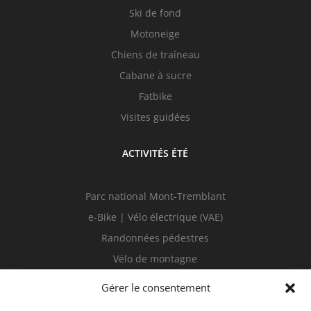
Ski de fond
Motoneige
Chiens de traîneau
Cabane à sucre
Fatbike
Visites guidées
ACTIVITÉS ÉTÉ
Parc national Mont-Tremblant
e-Bike | Vélo électrique (VAE)
Randonnées pédestres
Vélo de montagne
Sur l’eau
Gérer le consentement
Visites guidées