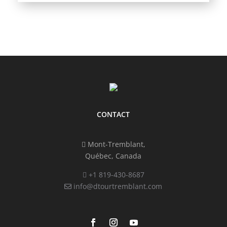
CONTACT
Mont-Tremblant,
Québec, Canada
+1 819-430-8687
info@dtourtremblant.com