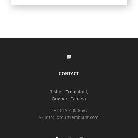
CONTACT
Mont-Tremblant,
Québec, Canada
+1 819-430-8687
info@dtourtremblant.com