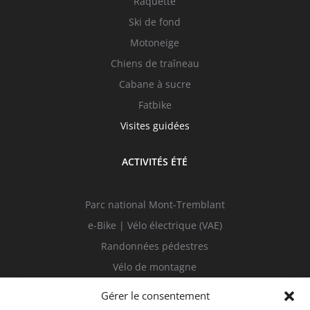
Raquette
Ski de fond
Motoneige
Chiens de traîneau
Cabane à sucre
Fatbike
Visites guidées
ACTIVITÉS ÉTÉ
Parc national Mont-Tremblant
e-Bike | Vélo électrique (VAE)
Randonnées pédestres
Vélo de montagne
Sur l’eau
Gérer le consentement
Visites guidées