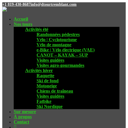
+1 819-430-8687
info@dtourtremblant.com
Accueil
Nos tours
Activités été
Randonnées pédestres
Vélo | Cyclotourisme
Vélo de montagne
e-Bike | Vélo électrique (VAE)
CANOT – KAYAK – SUP
Visites guidées
Visites agro-gourmandes
Activités hiver
Raquette
Ski de fond
Motoneige
Chiens de traîneau
Visites guidées
Fatbike
Ski Nordique
Sur mesure
À propos
Contact