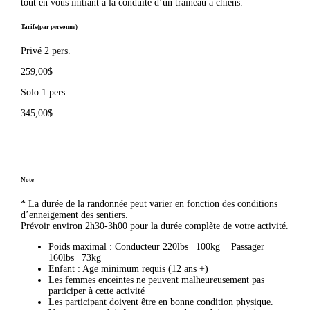
tout en vous initiant à la conduite d’un traineau à chiens.
Tarifs
(par personne)
Privé 2 pers.
259,00$
Solo 1 pers.
345,00$
Note
* La durée de la randonnée peut varier en fonction des conditions
d’enneigement des sentiers.
Prévoir environ 2h30-3h00 pour la durée complète de votre activité.
Poids maximal : Conducteur 220lbs | 100kg Passager
160lbs | 73kg
Enfant : Age minimum requis (12 ans +)
Les femmes enceintes ne peuvent malheureusement pas
participer à cette activité
Les participant doivent être en bonne condition physique.