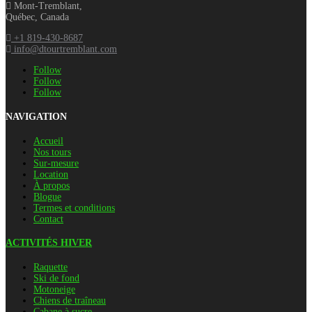
Mont-Tremblant,
Québec, Canada
+1 819-430-8687
info@dtourtremblant.com
Follow
Follow
Follow
NAVIGATION
Accueil
Nos tours
Sur-mesure
Location
À propos
Blogue
Termes et conditions
Contact
ACTIVITÉS HIVER
Raquette
Ski de fond
Motoneige
Chiens de traîneau
Cabane à sucre