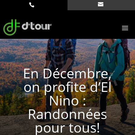
En Décembre,
on profite d’El
Nino :
Randonnées
pour tous!