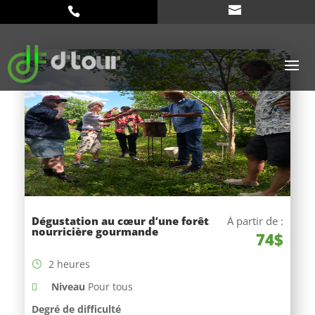
Dégustation au cœur d’une forêt
À partir de :
nourricière gourmande
74$
2 heures
Niveau
Pour tous
Degré de difficulté