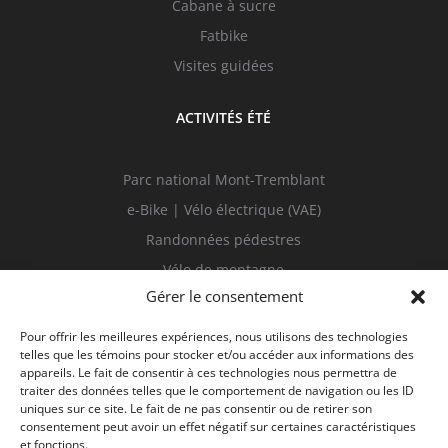
Cabane à sucre
Fatbike
Visites guidées
ACTIVITÉS ÉTÉ
Parc national Mont-Tremblant
e-Bike | Vélo électrique (VAE)
Randonnées pédestres
Vélo de montagne
Gérer le consentement
Sur l’eau
Visites guidées
Pour offrir les meilleures expériences, nous utilisons des technologies
telles que les témoins pour stocker et/ou accéder aux informations des
appareils. Le fait de consentir à ces technologies nous permettra de
traiter des données telles que le comportement de navigation ou les ID
uniques sur ce site. Le fait de ne pas consentir ou de retirer son
consentement peut avoir un effet négatif sur certaines caractéristiques
et fonctions.