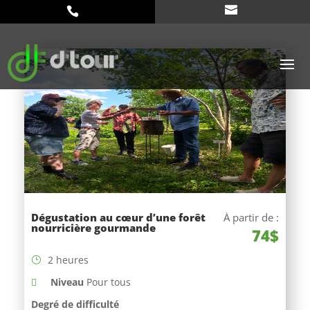
Dégustation au cœur d’une forêt
À partir de :
nourricière gourmande
74$
2 heures
Niveau
Pour tous
Degré de difficulté