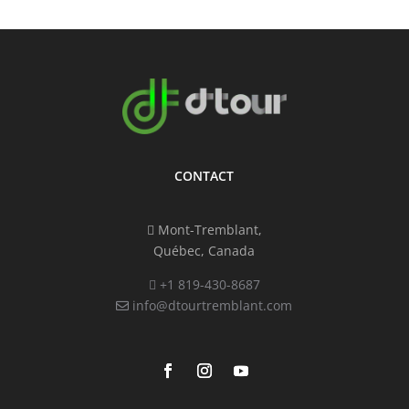
CONTACT
Mont-Tremblant,
Québec, Canada
+1 819-430-8687
info@dtourtremblant.com