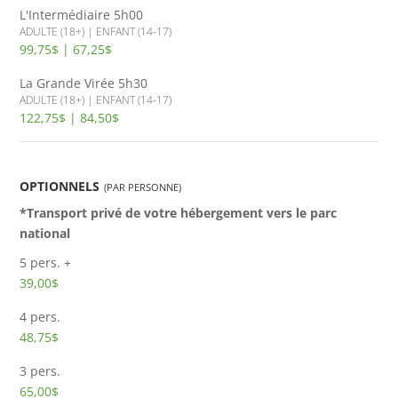
L'Intermédiaire
5h00
ADULTE (18+) | ENFANT (14-17)
99,75$ | 67,25$
La Grande Virée
5h30
ADULTE (18+) | ENFANT (14-17)
122,75$ | 84,50$
OPTIONNELS
(PAR PERSONNE)
*Transport privé de votre hébergement vers le parc
national
5 pers. +
39,00$
4 pers.
48,75$
3 pers.
65,00$