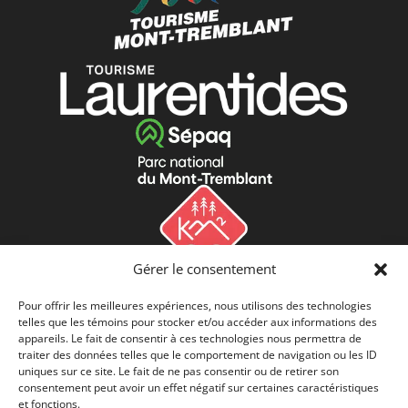
Gérer le consentement
Pour offrir les meilleures expériences, nous utilisons des technologies
telles que les témoins pour stocker et/ou accéder aux informations des
appareils. Le fait de consentir à ces technologies nous permettra de
traiter des données telles que le comportement de navigation ou les ID
uniques sur ce site. Le fait de ne pas consentir ou de retirer son
consentement peut avoir un effet négatif sur certaines caractéristiques
et fonctions.